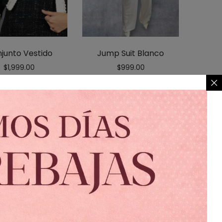
junto Vestido
Jump Suit Blanco
$
1,999.00
$
999.00