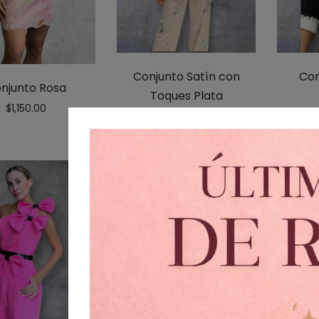
Conjunto Satín con
Con
njunto Rosa
Toques Plata
$
1,150.00
$
1,399.00