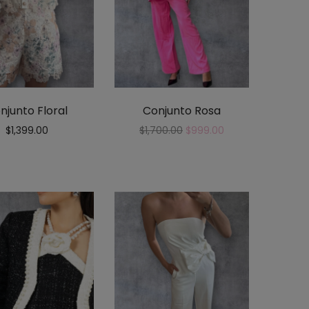
njunto Floral
Conjunto Rosa
$
1,399.00
$
1,700.00
$
999.00