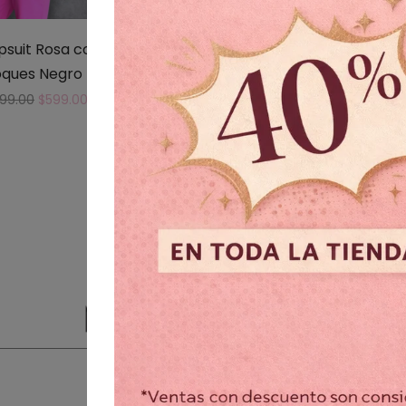
suit Rosa con
Plisado oro
Set
oques Negro
$
899.00
399.00
$
599.00
© 2021 MARIALUNA