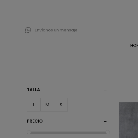
Envíanos un mensaje
HO
TALLA
L
M
S
PRECIO