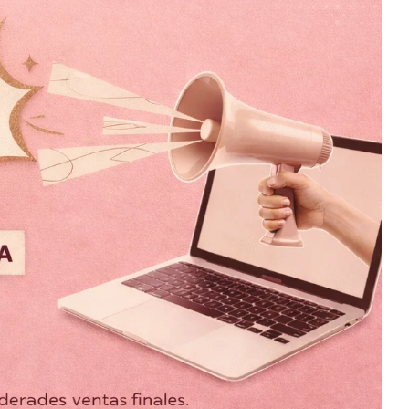
 Pata de Gallo
Sueter Osito
$
999.00
$
599.00