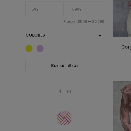
Precio:
$599
—
$6,999
COLORES
Conj
Borrar filtros