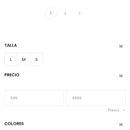
1
2
TALLA
L
M
S
PRECIO
Precio:
—
COLORES