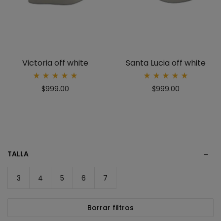
Victoria off white
Santa Lucia off white
Rated
Rated
$
999.00
$
999.00
5.00
5.00
out
out
of 5
of 5
TALLA
3
4
5
6
7
Borrar filtros