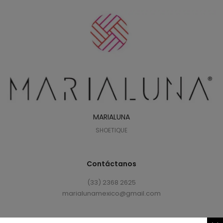
MARIALUNA
SHOETIQUE
Contáctanos
(33) 2368 2625
marialunamexico@gmail.com