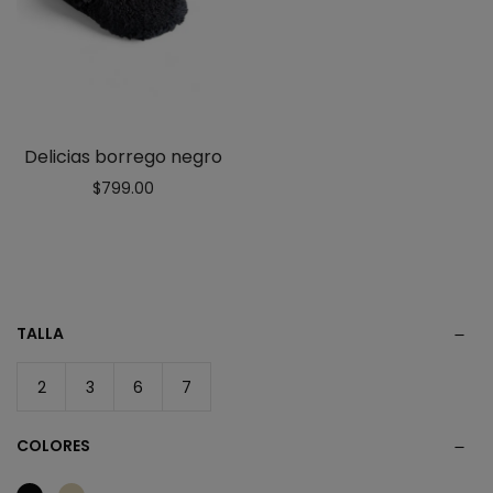
Delicias borrego negro
$
799.00
TALLA
2
3
6
7
COLORES