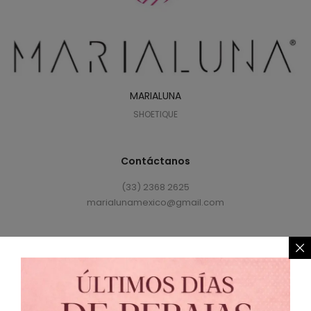
MARIALUNA
SHOETIQUE
Contáctanos
(33) 2368 2625
marialunamexico@gmail.com