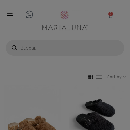
0
Sort by