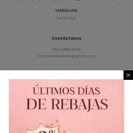
MARIALUNA
SHOETIQUE
Contáctanos
(33) 2368 2625
marialunamexico@gmail.com