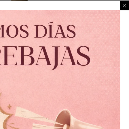
elicias Nude
$
799.00