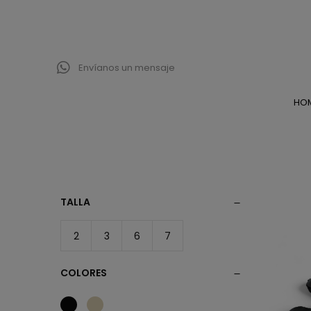
Envíanos un mensaje
HO
TALLA
2
3
6
7
COLORES