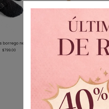
D
as borrego negro
$
799.00
Delicias borrego camel
$
799.00