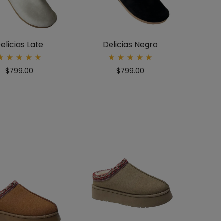
elicias Late
Delicias Negro
Rated
Rated
$
799.00
$
799.00
5.00
5.00
out
out
of 5
of 5