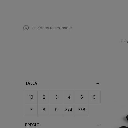
Envíanos un mensaje
HO
TALLA
10
2
3
4
5
6
7
8
9
3/4
7/8
PRECIO