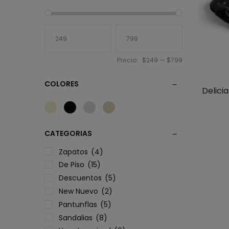
Precio:
$249
—
$799
COLORES
Delici
CATEGORIAS
Zapatos
(4)
De Piso
(15)
Descuentos
(5)
New Nuevo
(2)
Pantunflas
(5)
Sandalias
(8)