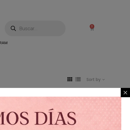
0
GRAM
Sort by