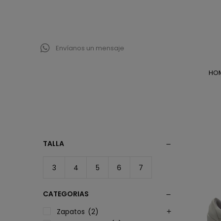
Envíanos un mensaje
HO
TALLA
3
4
5
6
7
CATEGORIAS
Zapatos
(2)