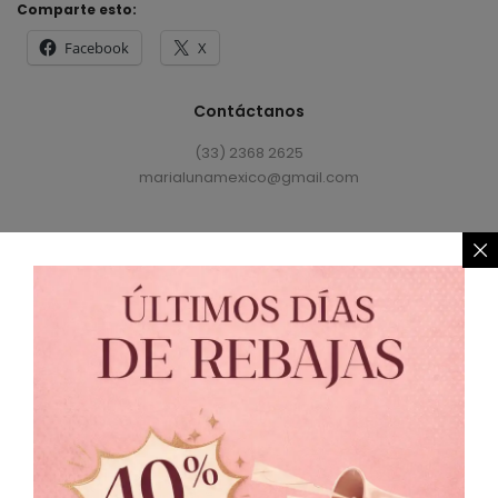
Comparte esto:
Facebook
X
Contáctanos
(33) 2368 2625
marialunamexico@gmail.com