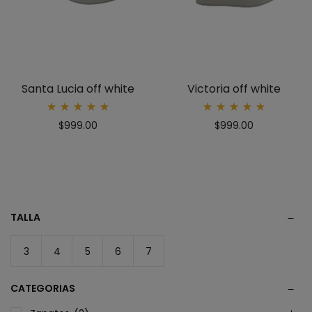
Santa Lucia off white
Victoria off white
Rated
Rated
$
999.00
$
999.00
5.00
5.00
out
out
of 5
of 5
TALLA
3
4
5
6
7
CATEGORIAS