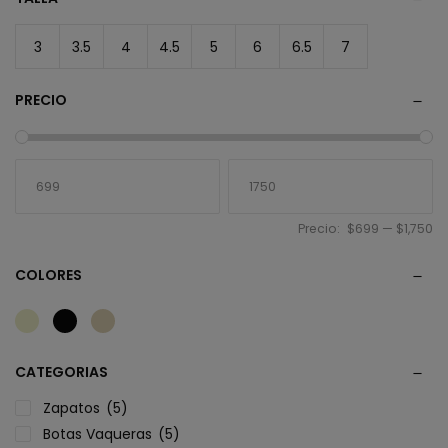
3
3.5
4
4.5
5
6
6.5
7
PRECIO
Precio:
$699
—
$1,750
COLORES
CATEGORIAS
Zapatos
(5)
Botas Vaqueras
(5)