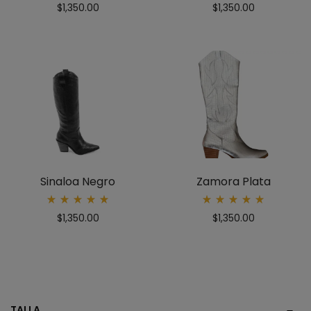
$
1,350.00
$
1,350.00
5.00
5.00
out
out
of 5
of 5
Sinaloa Negro
Zamora Plata
Rated
Rated
$
1,350.00
$
1,350.00
5.00
5.00
out
out
of 5
of 5
TALLA