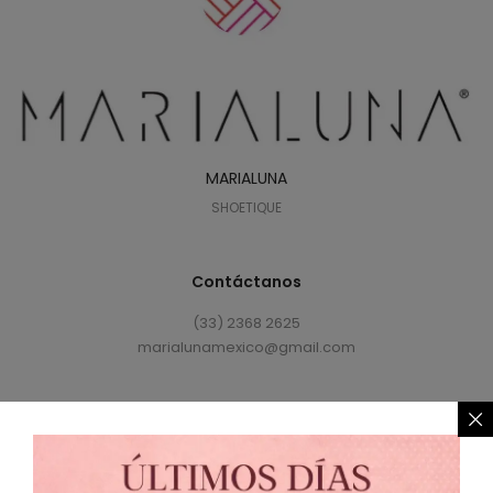
MARIALUNA
SHOETIQUE
Contáctanos
(33) 2368 2625
marialunamexico@gmail.com