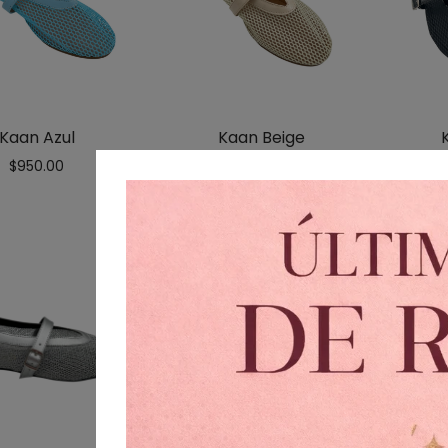
Kaan Azul
Kaan Beige
$
950.00
$
950.00