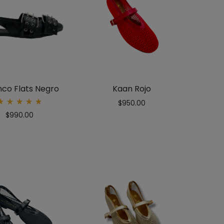
nco Flats Negro
Kaan Rojo
$
950.00
Rated
$
990.00
5.00
out
of 5