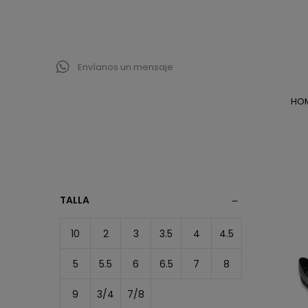
Envíanos un mensaje
HO
TALLA
10
2
3
3.5
4
4.5
5
5.5
6
6.5
7
8
9
3/4
7/8