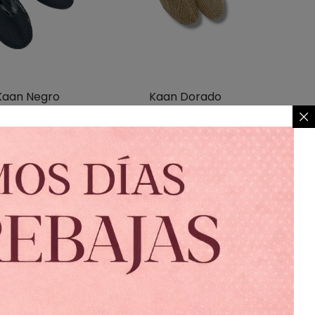
Kaan Negro
Kaan Dorado
$
950.00
$
950.00