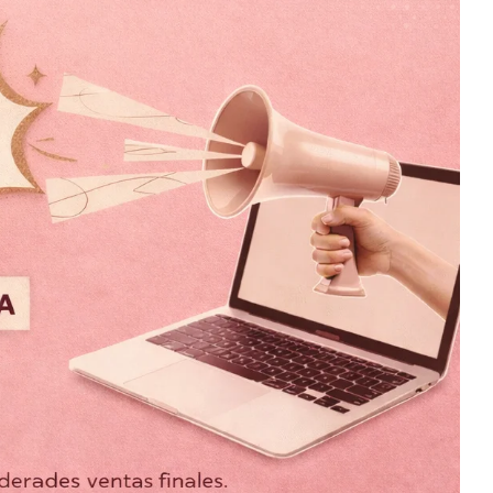
ndesa Negro
Mascota vaca
$
950.00
$
899.00
6