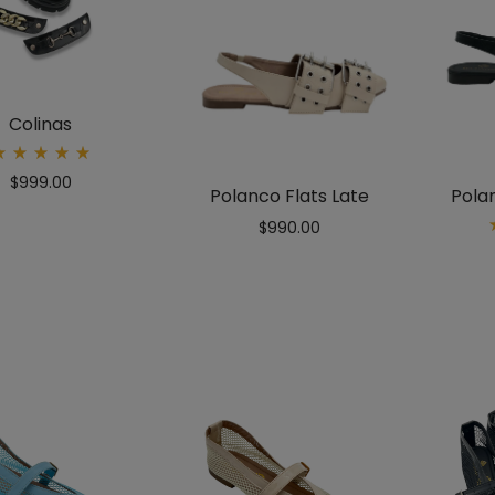
Colinas
Rated
$
999.00
5.00
Polanco Flats Late
Pola
out
of 5
$
990.00