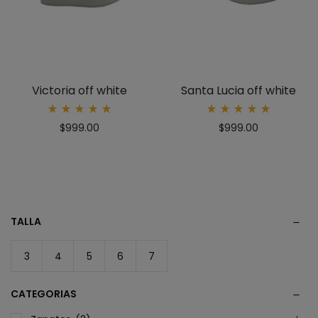
Victoria off white
Santa Lucia off white
Rated
Rated
$
999.00
$
999.00
5.00
5.00
out
out
of 5
of 5
TALLA
3
4
5
6
7
CATEGORIAS