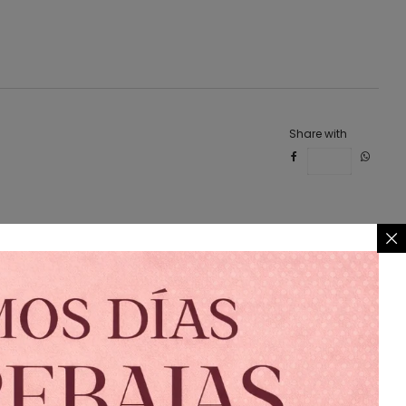
s especiales
 sofisticación
Share with
Save
r