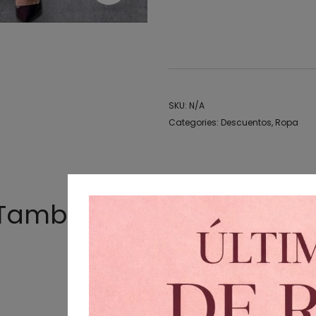
– Conjunto rosa para ocasione
– Conjunto de mujer con estilo y
SKU:
N/A
Categories:
Descuentos
,
Ropa
También te podría gusta