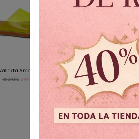
Vallarta Amarillo
SONORA NUDE CON 
$
630.00
$
99.00
$
899.00
$
499.00