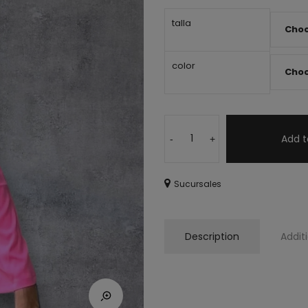
talla
color
Add t
-
+
Sucursales
Description
Addit
– Conjunto rosa de pantalón y 
– Conjunto elegante para noch