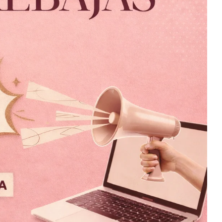
NEGRO
Santa Fe Lentejuelas Nude
$
699.00
$
199.00