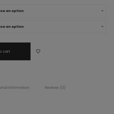
o cart
ional information
Reviews (0)
saco para mujer
e de gala