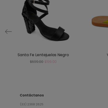
Santa Fe Lentejuelas Negro
$
699.00
$
199.00
Contáctanos
(33) 2368 2625