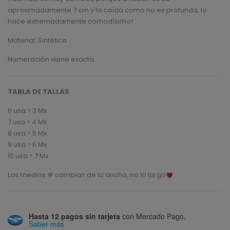
based
aproximadamente 7 cm y la caída como no es profunda, lo
on
customer
hace extremadamente comodísimo!
rating
Material: Sintético
Numeración viene exacta.
TABLA DE TALLAS
6 usa > 3 Mx
7 usa > 4 Mx
8 usa > 5 Mx
9 usa > 6 Mx
10 usa > 7 Mx
Los medios # cambian de lo ancho, no lo largo
Hasta 12 pagos sin tarjeta
con Mercado Pago.
Saber más