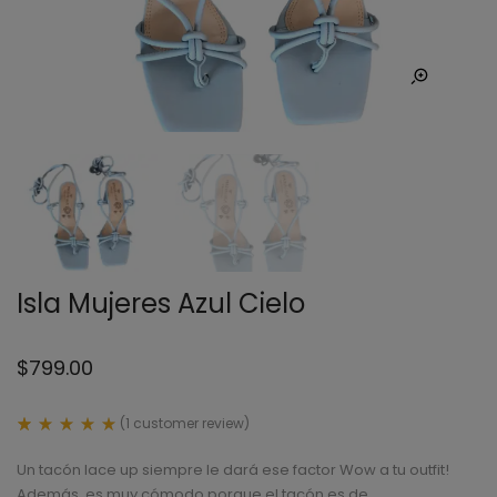
Isla Mujeres Azul Cielo
$
799.00
(
1
customer review)
Rated
1
5.00
Un tacón lace up siempre le dará ese factor Wow a tu outfit!
out
of 5
Además, es muy cómodo porque el tacón es de