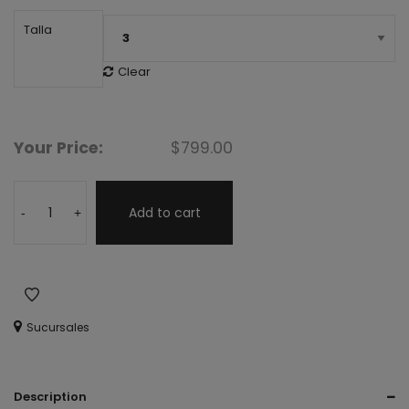
Talla
Clear
Your Price:
$
799.00
Add to cart
-
+
Sucursales
Description