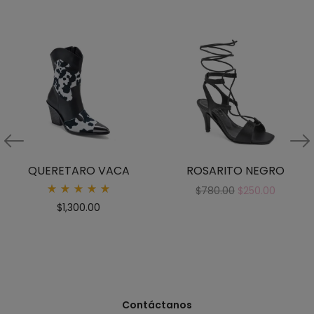
QUERETARO VACA
ROSARITO NEGRO
$
780.00
$
250.00
Rated
$
1,300.00
5.00
out
of 5
Contáctanos