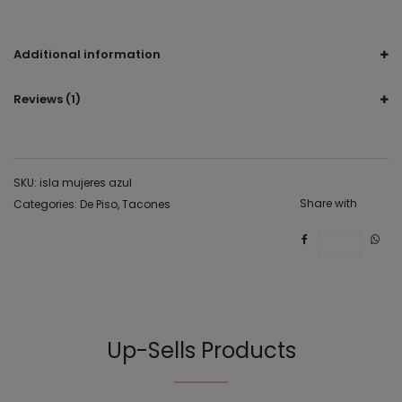
De Piso, tacón, tacon, sandalia.
Additional information
Reviews (1)
SKU:
isla mujeres azul
Share with
Categories:
De Piso
,
Tacones
Save
Up-Sells Products