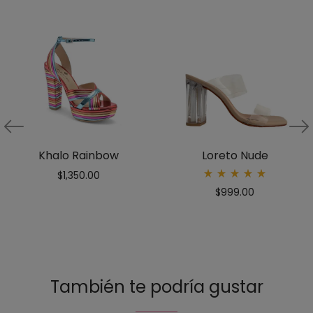
Khalo Rainbow
Loreto Nude
$
1,350.00
Rated
$
999.00
5.00
out
of 5
También te podría gustar