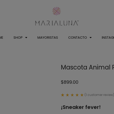
ME
SHOP
MAYORISTAS
CONTACTO
INSTA
Mascota Animal P
$
899.00
(
1
customer review
Rated
1
5.00
¡Sneaker fever!
out
of 5
based