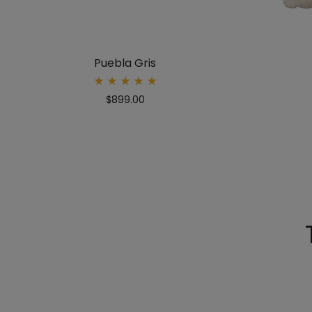
Puebla Gris
Rated
$
899.00
5.00
out
of 5