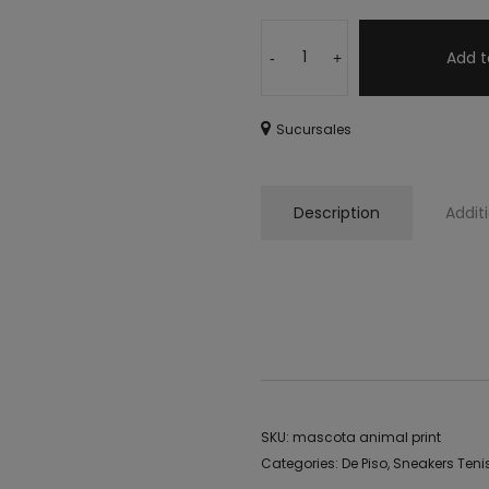
Add t
-
+
Sucursales
Description
Addit
tenis, zapatillas, adidas, samba, 
animal printo
SKU:
mascota animal print
Categories:
De Piso
,
Sneakers Teni