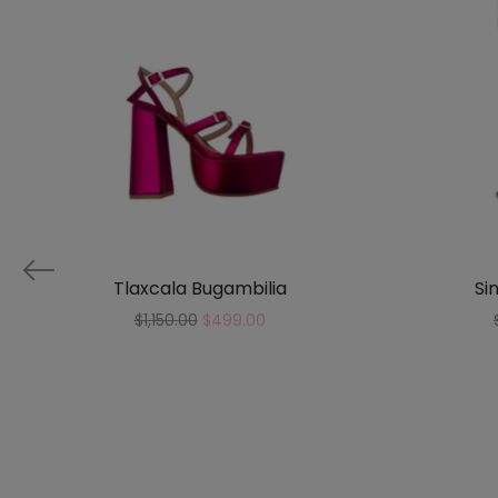
Tlaxcala Bugambilia
Si
$
1,150.00
$
499.00