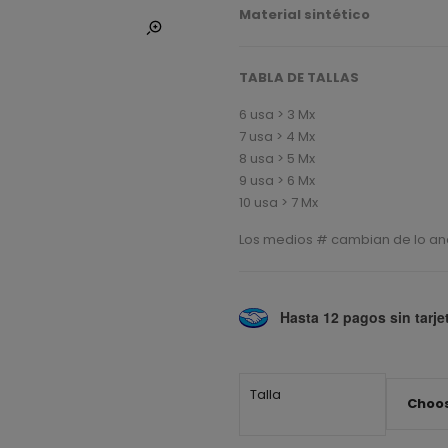
Material sintético
TABLA DE TALLAS
6 usa > 3 Mx
7 usa > 4 Mx
8 usa > 5 Mx
9 usa > 6 Mx
10 usa > 7 Mx
Los medios # cambian de lo anc
Hasta 12 pagos sin tarje
Talla