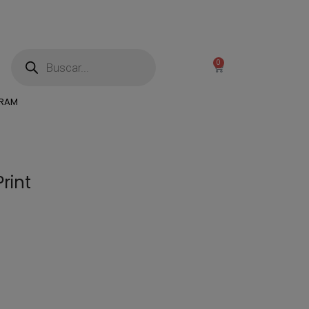
0
GRAM
rint
)