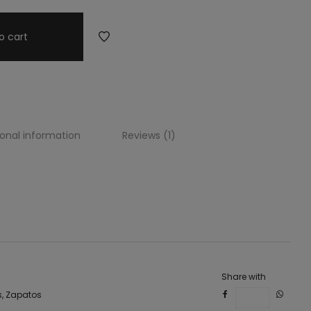
o cart
ional information
Reviews (1)
vino, piso, tenis, snikers, zamba, teni, adida, esniker, esniquer,
Share with
s
,
Zapatos
Save