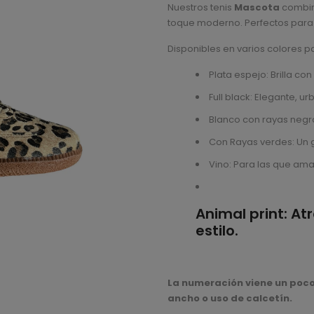
Nuestros tenis
Mascota
combina
on
customer
toque moderno. Perfectos para el
rating
Disponibles en varios colores pa
Plata espejo: Brilla c
Full black: Elegante, 
Blanco con rayas negra
Con Rayas verdes: Un g
Vino: Para las que ama
Animal print: Atr
estilo.
La numeración viene un poc
ancho o uso de calcetín.