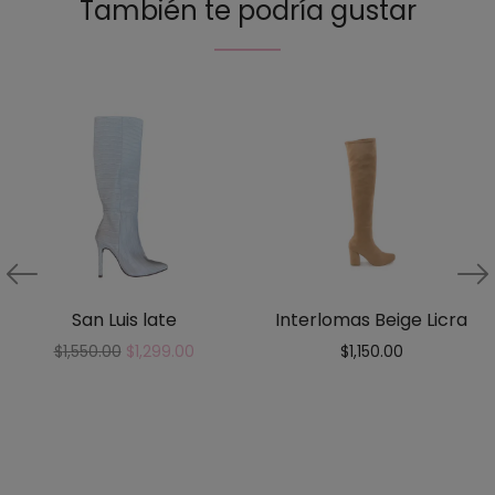
También te podría gustar
San Luis late
Interlomas Beige Licra
$
1,550.00
$
1,299.00
$
1,150.00