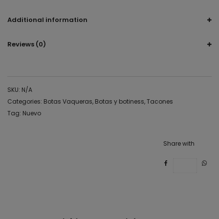
botin, bota, vaquero, botín vaquero, botin blanco
Additional information
Reviews (0)
SKU:
N/A
Categories:
Botas Vaqueras
,
Botas y botiness
,
Tacones
Tag:
Nuevo
Share with
Save