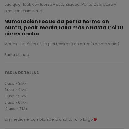
cualquier look con fuerza y autenticidad. Ponte Querétaro y
pisa con estilo firme.
Numeración reducida por la horma en
punta, pedir media talla más o hasta 1; si tu
pie es ancho
Material sintético estilo piel (excepto en el botín de mezclilla)
Punta picuda
TABLA DE TALLAS
6 usa > 3 Mx
7 usa > 4 Mx
8 usa > 5 Mx
9 usa > 6 Mx
10 usa > 7 Mx
Los medios # cambian de lo ancho, no lo largo