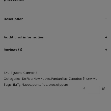
Sucursales
Description
pantufla, suave, fluffy , borrego, uggs, tazz, clogs, slippers,
Additional information
Reviews (1)
SKU:
Tijuana Camel-2
Share with
Categories:
De Piso
,
New Nuevo
,
Pantunflas
,
Zapatos
Tags:
fluffy
,
Nuevo
,
pantuflas
,
piso
,
slippers
Save