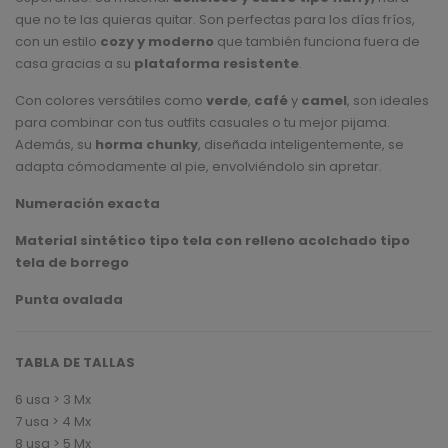
based
que no te las quieras quitar. Son perfectas para los días fríos,
on
customer
con un estilo
cozy y moderno
que también funciona fuera de
rating
casa gracias a su
plataforma resistente
.
Con colores versátiles como
verde
,
café
y
camel
, son ideales
para combinar con tus outfits casuales o tu mejor pijama.
Además, su
horma chunky
, diseñada inteligentemente, se
adapta cómodamente al pie, envolviéndolo sin apretar.
Numeración exacta
Material sintético tipo tela con relleno acolchado tipo
tela de borrego
Punta ovalada
TABLA DE TALLAS
6 usa > 3 Mx
7 usa > 4 Mx
8 usa > 5 Mx