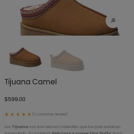
Tijuana Camel
$
599.00
(
1
customer review)
Rated
1
5.00
Las
Tijuana
son ese abrazo calientito que tus pies estaban
out
of 5
esperando. Su material
delicioso y suave tipo fluffy,
hará