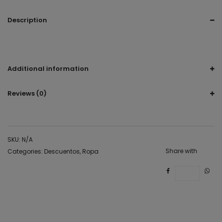
Description
vestido blanco, vestido blanco boda, vestido verano, blanco,
boda, casada, fiesta, novia, esposa,
Additional information
Reviews (0)
SKU:
N/A
Share with
Categories:
Descuentos
,
Ropa
Save