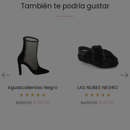
También te podría gustar
Aguascalientes Negro
LAS NUBES NEGRO
Rated
Rated
$
950.00
$
799.00
$
499.00
$
249.00
5.00
5.00
out
out
of 5
of 5