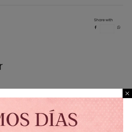
Share with
Save
r
afé
Vestido Rosa
$
999.00