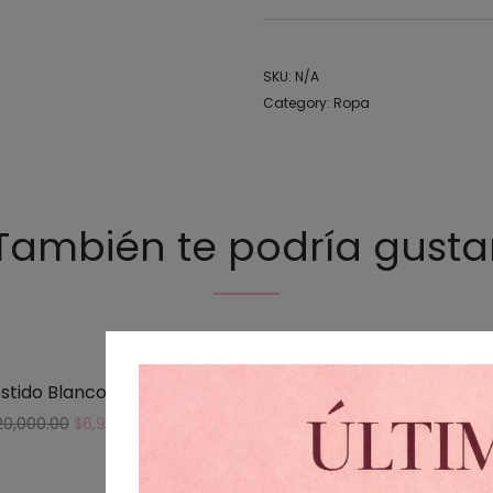
SKU:
N/A
Category:
Ropa
También te podría gusta
stido Blanco Boda
Vestido Fringe C
20,000.00
$
6,999.00
$
1,999.00