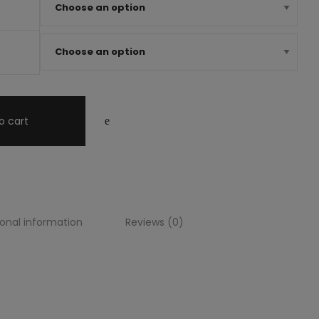
o cart
ional information
Reviews (0)
 blanco, vestido bordado, vestido, bordado, blanco, fiesta, día,