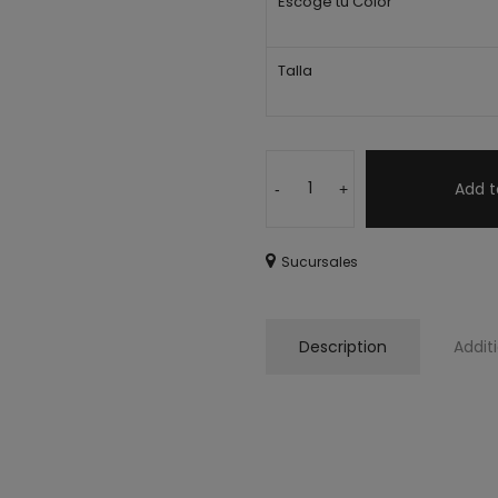
Escoge tu Color
Talla
Add t
-
+
Sucursales
Description
Addit
Vestido blanco bordado, vestido
fiesta de día