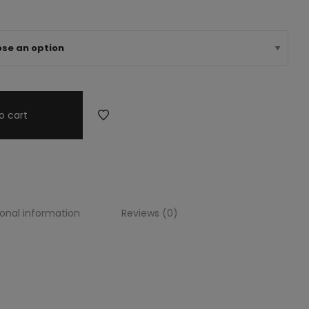
o cart
ional information
Reviews (0)
 boda, vestido despedida de soltera, blanco, boda, despedida,