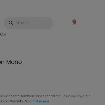
0
GRAM
con Moño
a de soltera, también para tu boda civil , o de día en jardín
ta
con Mercado Pago.
Saber más