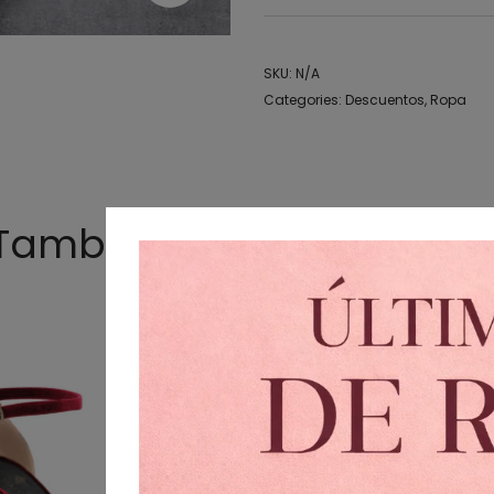
SKU:
N/A
Categories:
Descuentos
,
Ropa
También te podría gusta