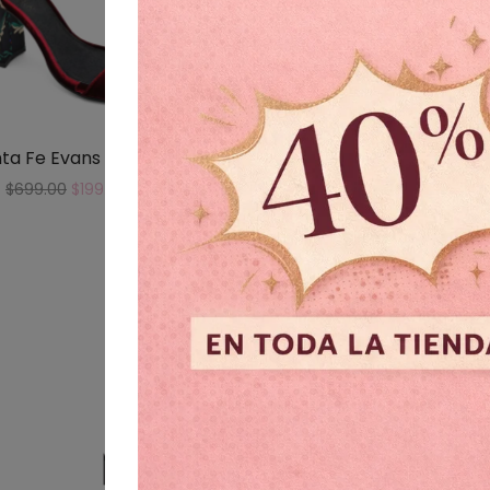
ta Fe Evans Merlot
Melaque Plata
$
699.00
$
199.00
$
499.00
$
199.00