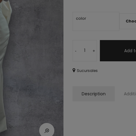
color
Add t
-
+
Sucursales
Description
Addit
vestido blanco, vestido blanco
soltera, casada, fiesta