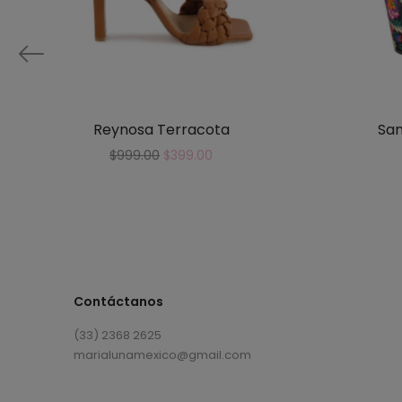
Reynosa Terracota
San
$
999.00
$
399.00
Contáctanos
(33) 2368 2625
marialunamexico@gmail.com