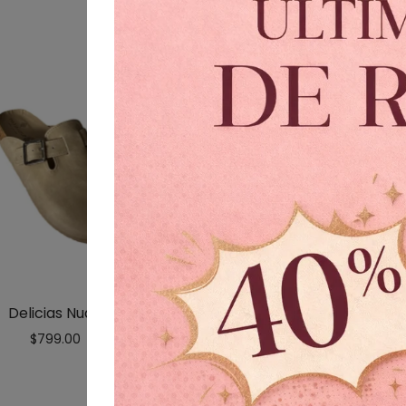
Delicias Nude
Maraikas Negr
$
799.00
$
799.00