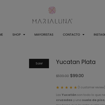
ME
SHOP
MAYORISTAS
CONTACTO
INSTA
Yucatan Plata
Sale!
$
99.00
$
599.00
(
1
customer review
Rated
1
5.00
Las
Yucatán
son todo lo que n
out
cruzadas
y una
suela de piso
of 5
based