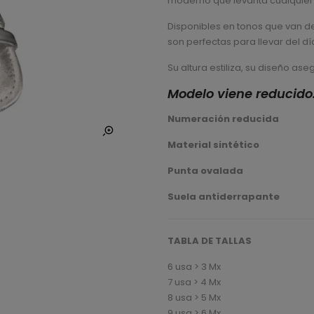
moderno que levanta cualquier o
on
customer
Disponibles en tonos que van de 
rating
son perfectas para llevar del dí
Su altura estiliza, su diseño as
Modelo viene reducido.
Numeración reducida
Material sintético
Punta ovalada
Suela antiderrapante
TABLA DE TALLAS
6 usa > 3 Mx
7 usa > 4 Mx
8 usa > 5 Mx
9 usa > 6 Mx