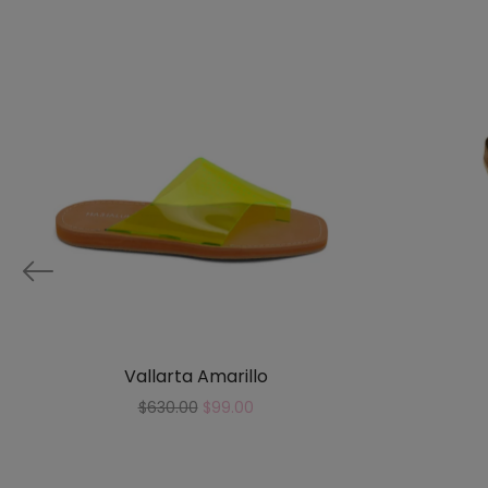
Vallarta Amarillo
$
630.00
$
99.00