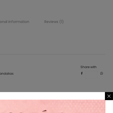
ional information
Reviews (1)
ache, plata, plateado, sylver
Share with
andalias
Save
r