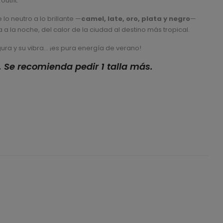
utfit.
lo neutro a lo brillante —
camel, late, oro, plata y negro
—
a a la noche, del calor de la ciudad al destino más tropical.
egura y su vibra… ¡es pura energía de verano!
 Se recomienda pedir 1 talla más.