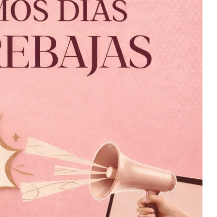
o
Yucatan Oro
$
599.00
$
99.00