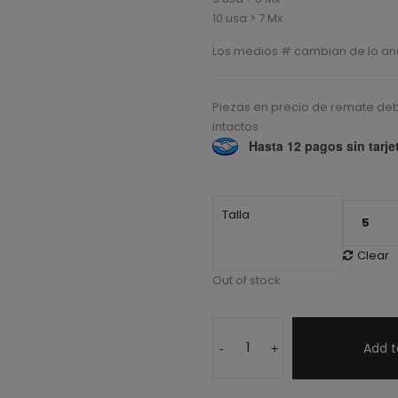
10 usa > 7 Mx
Los medios # cambian de lo anc
Piezas en precio de remate deb
intactos
Hasta 12 pagos sin tarje
Talla
Clear
Out of stock
Add t
-
+