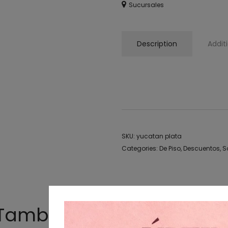
Sucursales
Description
Addit
De piso, sandalia, chancla, huar
SKU:
yucatan plata
Categories:
De Piso
,
Descuentos
,
S
También te podría gusta