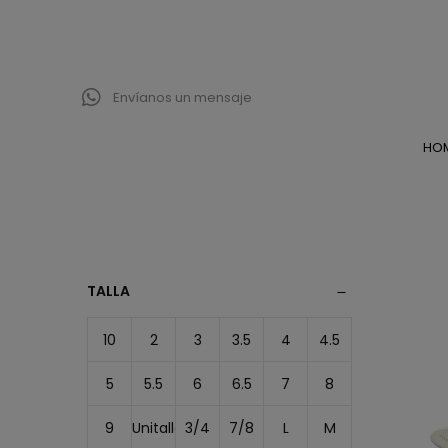
Envíanos un mensaje
HO
TALLA
10
2
3
3.5
4
4.5
5
5.5
6
6.5
7
8
9
Unitalla
3/4
7/8
L
M