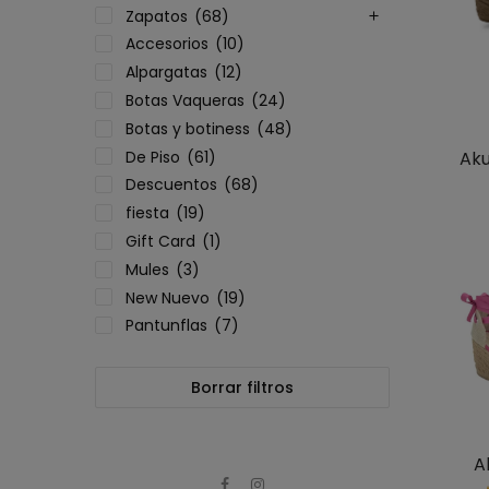
Zapatos
(68)
Accesorios
(10)
Alpargatas
(12)
Botas Vaqueras
(24)
Botas y botiness
(48)
De Piso
(61)
Aku
Descuentos
(68)
fiesta
(19)
Gift Card
(1)
Mules
(3)
New Nuevo
(19)
Pantunflas
(7)
Plataformas
(20)
Ropa
(23)
Borrar filtros
Sandalias
(25)
Sneakers Tenis
(16)
A
Tacones
(73)