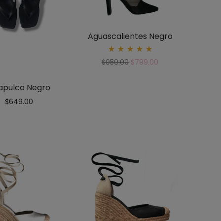
Aguascalientes Negro
Rated
$
950.00
$
799.00
5.00
out
of 5
apulco Negro
$
649.00