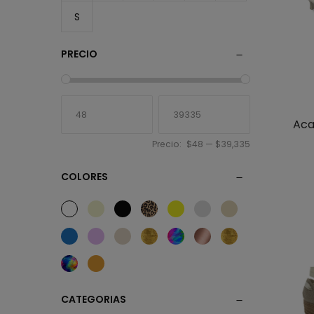
S
PRECIO
Aca
Precio:
$48
—
$39,335
COLORES
CATEGORIAS