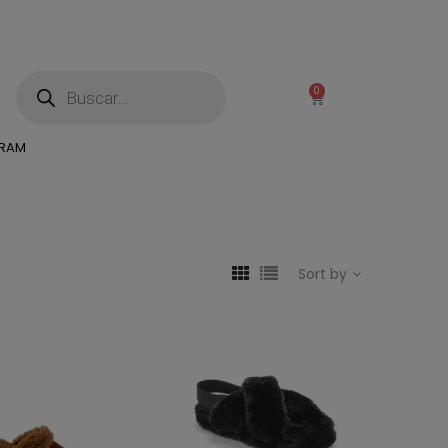
0
GRAM
Sort by