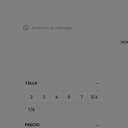
Envíanos un mensaje
HO
TALLA
2
3
4
6
7
3/4
7/8
PRECIO