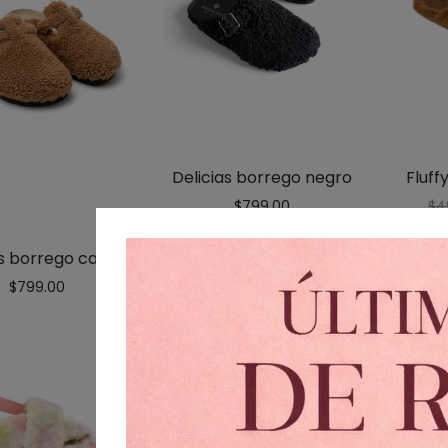
Fluff
Delicias borrego negro
$
4
$
799.00
as borrego camel
$
799.00