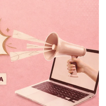
ana Verde Caqui
$
599.00