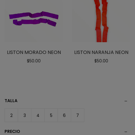
LISTON MORADO NEON
LISTON NARANJA NEON
$
50.00
$
50.00
TALLA
2
3
4
5
6
7
PRECIO