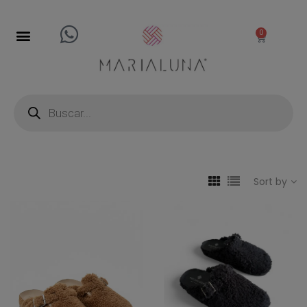
0
Sort by