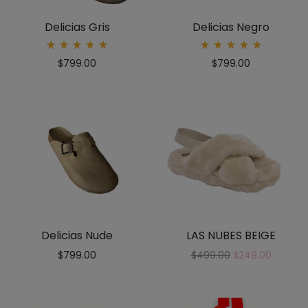
Delicias Gris
Delicias Negro
Rated
Rated
$
799.00
$
799.00
5.00
5.00
out
out
of 5
of 5
Delicias Nude
LAS NUBES BEIGE
$
799.00
$
499.00
$
249.00