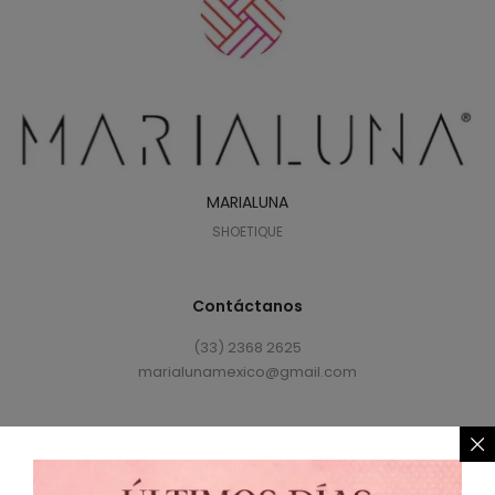
MARIALUNA
SHOETIQUE
Contáctanos
(33) 2368 2625
marialunamexico@gmail.com