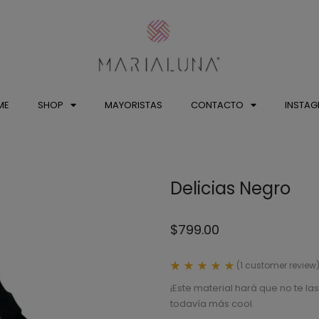
ME
SHOP
MAYORISTAS
CONTACTO
INSTA
Delicias Negro
$
799.00
(
1
customer review
Rated
1
5.00
¡Este material hará que no te 
out
todavía más cool.
of 5
based