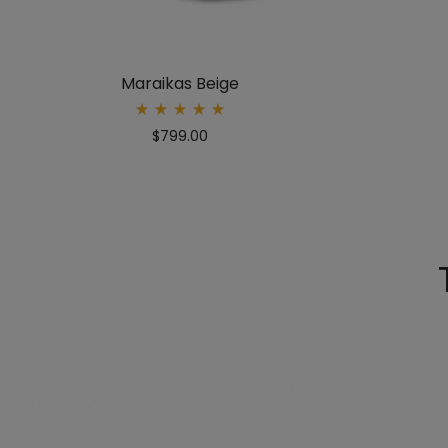
Maraikas Beige
Rated
$
799.00
5.00
out
of 5