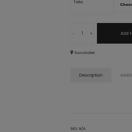
Talla
Add t
-
+
Sucursales
Description
Addit
pantufla, suave,
SKU:
N/A