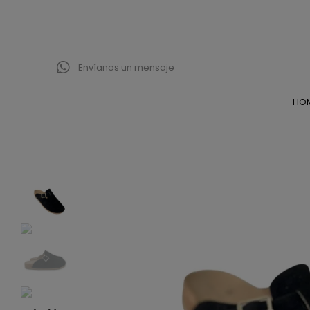
Envíanos un mensaje
HO