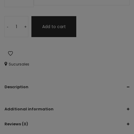
Add to cart
-
+
Sucursales
Description
Listón, listones, liston extra, charms, cinta, dijes
Additional information
Reviews (0)