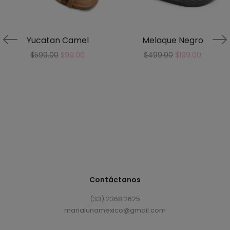
Yucatan Camel
Melaque Negro
$
599.00
$
99.00
$
499.00
$
199.00
Contáctanos
(33) 2368 2625
marialunamexico@gmail.com