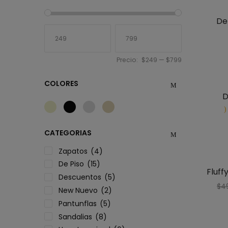
De
Precio:
$249
—
$799
COLORES
D
CATEGORIAS
Zapatos
(4)
De Piso
(15)
Fluff
Descuentos
(5)
$
4
New Nuevo
(2)
Pantunflas
(5)
Sandalias
(8)