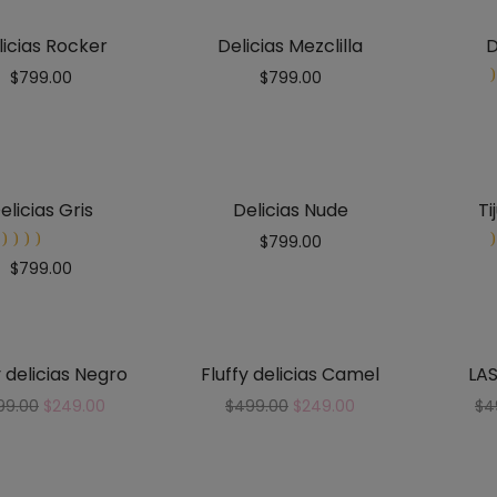
licias Rocker
Delicias Mezclilla
D
$
799.00
$
799.00
elicias Gris
Delicias Nude
T
$
799.00
Rated
$
799.00
5.00
out
of 5
y delicias Negro
Fluffy delicias Camel
LAS
99.00
$
249.00
$
499.00
$
249.00
$
4