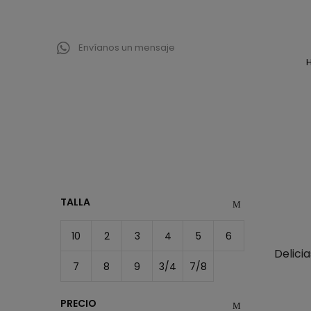
Envíanos un mensaje
TALLA
10
2
3
4
5
6
Delici
7
8
9
3/4
7/8
PRECIO