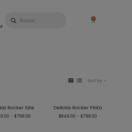
0
M
Sort by
ias Rocker late
Delicias Rocker Plata
9.00
–
$
799.00
$
649.00
–
$
799.00