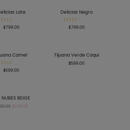
elicias Late
Delicias Negro
Rated
Rated
$
799.00
$
799.00
5.00
out
5.00
out
of 5
of 5
ijuana Camel
Tijuana Verde Caqui
$
599.00
Rated
$
599.00
5.00
out
of 5
 NUBES BEIGE
99.00
$
249.00