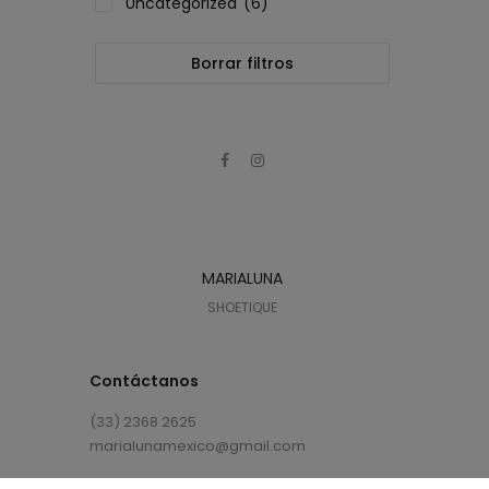
Uncategorized
(6)
Borrar filtros
MARIALUNA
SHOETIQUE
Contáctanos
(33) 2368 2625
marialunamexico@gmail.com