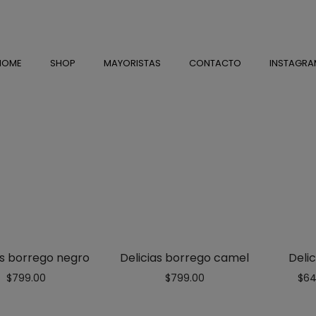
HOME
SHOP
MAYORISTAS
CONTACTO
INSTAGRA
as borrego negro
Delicias borrego camel
Delic
$
799.00
$
799.00
$
64