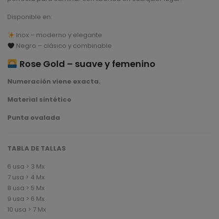
Disponible en:
Inox – moderno y elegante
Negro – clásico y combinable
Rose Gold – suave y femenino
Numeración viene exacta.
Material sintético
Punta ovalada
TABLA DE TALLAS
6 usa > 3 Mx
7 usa > 4 Mx
8 usa > 5 Mx
9 usa > 6 Mx
10 usa > 7 Mx