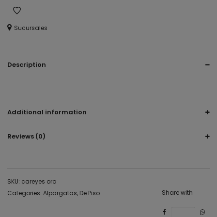
Sucursales
Description
Alpargatas, alpargata, De Piso, rosa , rose gold, rosa oro, oro
rosado, rosa brilloso
Additional information
Reviews (0)
SKU:
careyes oro
Share with
Categories:
Alpargatas
,
De Piso
Save