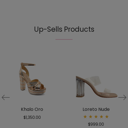
Up-Sells Products
Khalo Oro
Loreto Nude
$
1,350.00
Rated
$
999.00
5.00