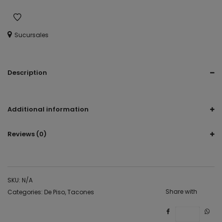
Sucursales
Description
De Piso, tacón, tacon, sandalia.
Additional information
Reviews (0)
SKU:
N/A
Share with
Categories:
De Piso
,
Tacones
Save