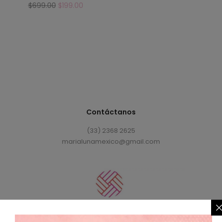
$
699.00
$
199.00
Contáctanos
(33) 2368 2625
marialunamexico@gmail.com