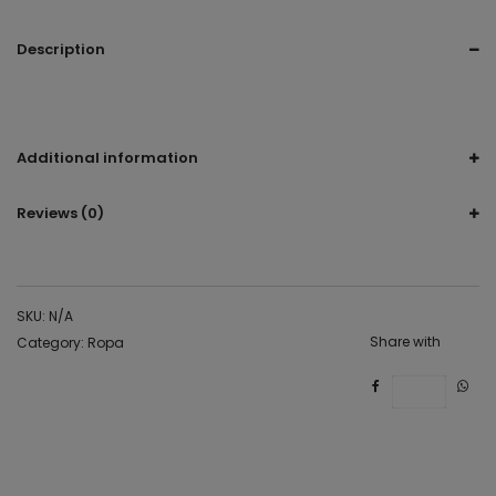
Description
conjunto flor, set floral, set shor y blusa, set chor y blusa, floral,
flores
Additional information
Reviews (0)
SKU:
N/A
Share with
Category:
Ropa
Save