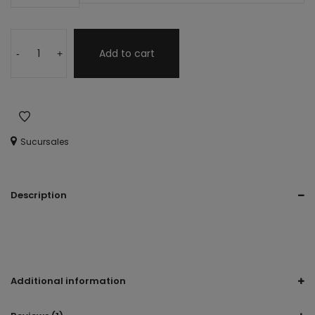
Add to cart
-
+
Sucursales
Description
Tacones, tacon, tacón, tacon blanco, tacón para boda, tacón
para despedida, tacón , shower, shower grande, tacon bby
shower, shawer, chawer
Additional information