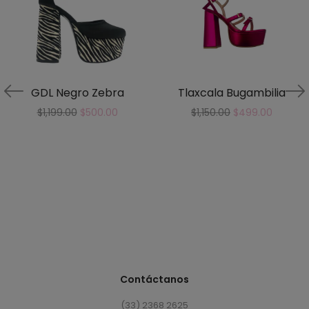
GDL Negro Zebra
Tlaxcala Bugambilia
$
1,199.00
$
500.00
$
1,150.00
$
499.00
Contáctanos
(33) 2368 2625