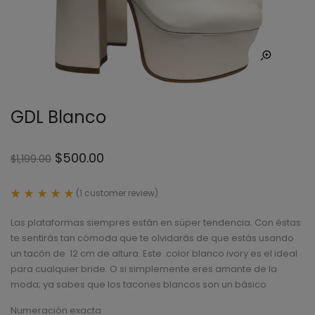
GDL Blanco
$
500.00
$
1,199.00
(
1
customer review)
Rated
1
5.00
Las plataformas siempres están en súper tendencia. Con éstas
out
of 5
te sentirás tan cómoda que te olvidarás de que estás usando
based
un tacón de 12 cm de altura. Este .color blanco ivory es el ideal
on
customer
para cualquier bride. O si simplemente eres amante de la
rating
moda; ya sabes que los tacones blancos son un básico
Numeración exacta