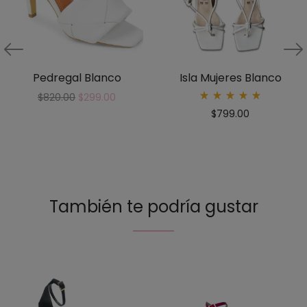
Pedregal Blanco
Isla Mujeres Blanco
$
820.00
$
299.00
Rated
$
799.00
5.00
out
of 5
También te podría gustar