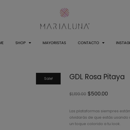
ME
SHOP
MAYORISTAS
CONTACTO
INSTA
GDL Rosa Pitaya
Sale!
$
500.00
$
1,199.00
Las plataformas siempres están
olvidarás de que estás usando u
un toque colorido a tu look.