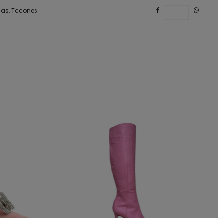
mas
,
Tacones
Save