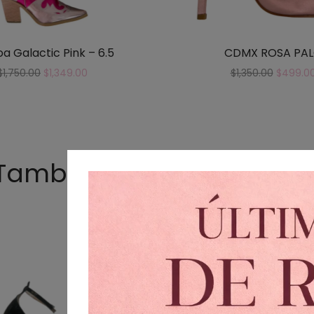
oa Galactic Pink – 6.5
CDMX ROSA PA
$
1,750.00
$
1,349.00
$
1,350.00
$
499.0
También te podría gusta