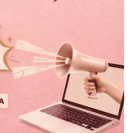
Jalisco Late
$
1,199.00
$
499.00