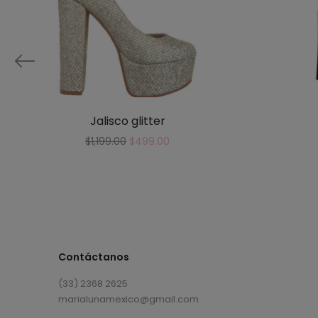
Jalisco glitter
$
1,199.00
$
499.00
Contáctanos
(33) 2368 2625
marialunamexico@gmail.com