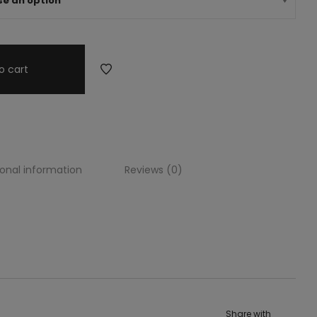
o cart
ional information
Reviews (0)
n rosa pitaya, tacon plataforma, zapatilla suave, zapatilla
Share with