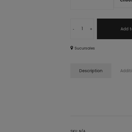
Add t
-
+
Sucursales
Description
Addit
Tacones, tacon, tacón rosa, taco
cómoda
SKU:
N/A