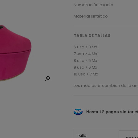
Numeración exacta
Material sintético
TABLA DE TALLAS
6 usa > 3 Mx
7 usa > 4 Mx
8 usa > 5 Mx
9 usa > 6 Mx
10 usa > 7 Mx
Los medios # cambian de lo anc
Hasta 12 pagos sin tarje
Talla