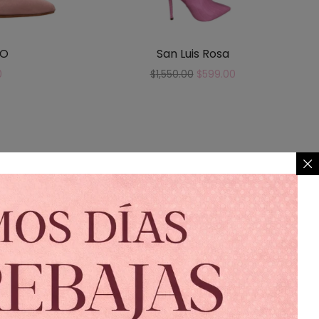
LO
San Luis Rosa
0
$
1,550.00
$
599.00
r