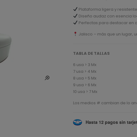
Plataforma ligera y resistent
Diseño audaz con esencia lo
Perfectas para destacar en
Jalisco – más que un lugar, u
TABLA DE TALLAS
6 usa > 3 Mx
7 usa > 4 Mx
8 usa > 5 Mx
9 usa > 6 Mx
10 usa > 7 Mx
Los medios # cambian de lo anc
Hasta 12 pagos sin tarje