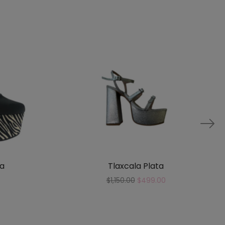
a
Tlaxcala Plata
$
1,150.00
$
499.00