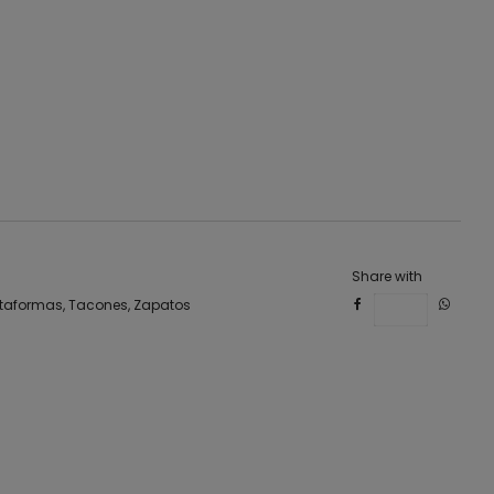
a
estilo mexicano
nales
rma
Share with
ataformas
,
Tacones
,
Zapatos
Save