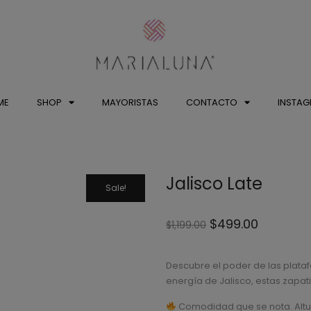
ME
SHOP
MAYORISTAS
CONTACTO
INSTA
Jalisco Late
Sale!
$
499.00
$
1,199.00
Descubre el poder de las platafo
energía de Jalisco, estas zapatil
Comodidad que se nota. Altu