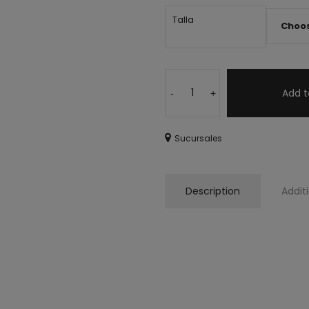
Talla
Add t
-
+
Sucursales
Description
Addit
Zapatillas Jalisco pla
Tenis Jalisco con plat
Zapatillas con platafo
Sneakers Jalisco