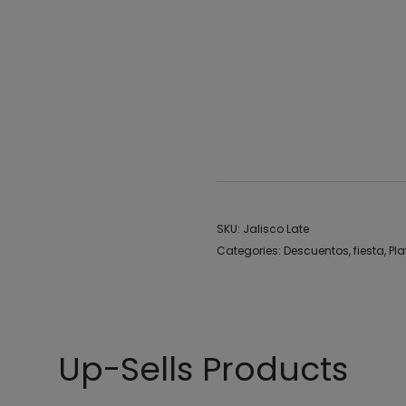
Zapatillas Jalisco mod
Zapatillas plataforma 
Tenis altos Jalisco
Zapatillas Jalisco origi
Jalisco shoes platafo
SKU:
Jalisco Late
Categories:
Descuentos
,
fiesta
,
Pl
Up-Sells Products