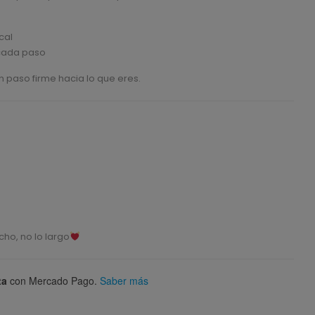
e
cal
 cada paso
n paso firme hacia lo que eres.
ho, no lo largo
ta
con Mercado Pago.
Saber más