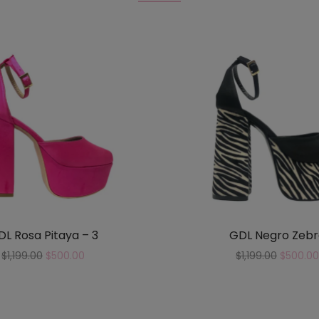
L Rosa Pitaya – 3
GDL Negro Zebr
$
1,199.00
$
500.00
$
1,199.00
$
500.00