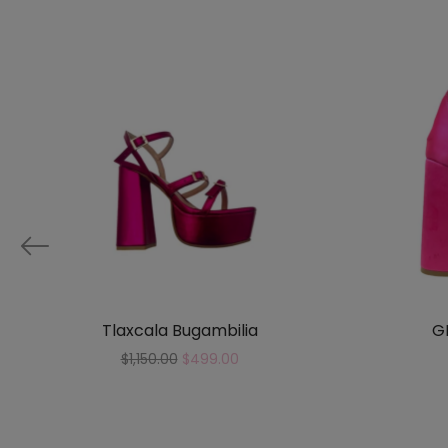
Tlaxcala Bugambilia
GD
$
1,150.00
$
499.00