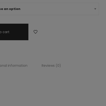
o cart
ional information
Reviews (0)
taforma
aforma
rma mujer Jalisco