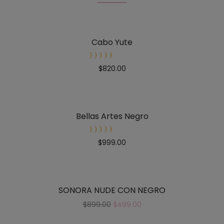
Cabo Yute
Rated
$
820.00
5.00
out
of 5
Bellas Artes Negro
Rated
$
999.00
5.00
out
of 5
SONORA NUDE CON NEGRO
$
899.00
$
499.00