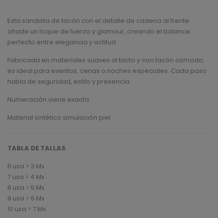
Esta sandalia de tacón con el detalle de cadena al frente
añade un toque de fuerza y glamour, creando el balance
perfecto entre elegancia y actitud.
Fabricada en materiales suaves al tacto y con tacón cómodo,
es ideal para eventos, cenas o noches especiales. Cada paso
habla de seguridad, estilo y presencia.
Numeración viene exacta
Material sintético simulación piel
TABLA DE TALLAS
6 usa > 3 Mx
7 usa > 4 Mx
8 usa > 5 Mx
9 usa > 6 Mx
10 usa > 7 Mx