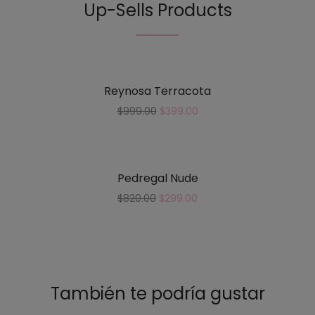
Up-Sells Products
Reynosa Terracota
$
999.00
$
399.00
Pedregal Nude
$
820.00
$
299.00
También te podría gustar