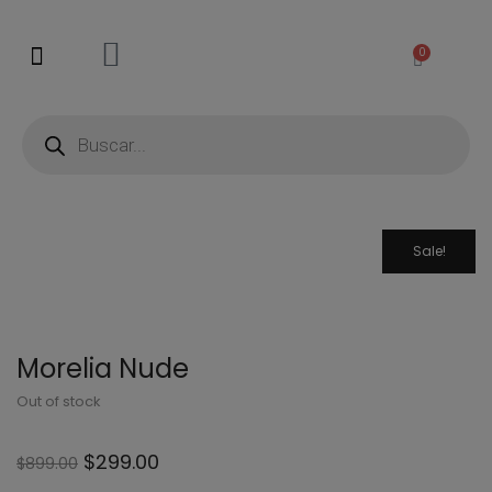
0
Sale!
Morelia Nude
Out of stock
$
299.00
$
899.00