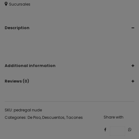
Sucursales
Description
Tacones, tacon, tacón,tacón café, tacon bajito café, tacon
cafesito, zapatillas cafes, zapatillas cafesitas, zapatillas
cafeses
Additional information
Reviews (0)
SKU:
pedregal nude
Share with
Categories:
De Piso
,
Descuentos
,
Tacones
Save