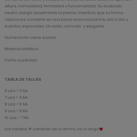
altura, comodidad, feminidad y funcionalidad. Su acabado
neutro alarga visualmente la pierna, mientras que su forma
clásica los convierte en una pieza esencial para tu día a día o
eventos especiales. Un estilo cómodo y elegante.
Numeración viene exacta.
Material sintético
Punta cuadrada
TABLA DE TALLAS
6 usa > 3 Mx
7 usa > 4 Mx
8 usa > 5 Mx
9 usa > 6 Mx
10 usa > 7 Mx
Los medios # cambian de lo ancho, no lo largo