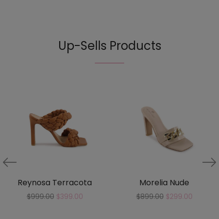
Up-Sells Products
Reynosa Terracota
Morelia Nude
$
999.00
$
399.00
$
899.00
$
299.00