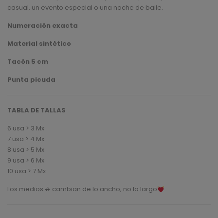
casual, un evento especial o una noche de baile.
Numeración exacta
Material sintético
Tacón 5 cm
Punta picuda
TABLA DE TALLAS
6 usa > 3 Mx
7 usa > 4 Mx
8 usa > 5 Mx
9 usa > 6 Mx
10 usa > 7 Mx
Los medios # cambian de lo ancho, no lo largo