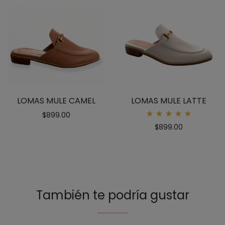
LOMAS MULE CAMEL
LOMAS MULE LATTE
$
899.00
Rated
$
899.00
5.00
out
of 5
También te podría gustar