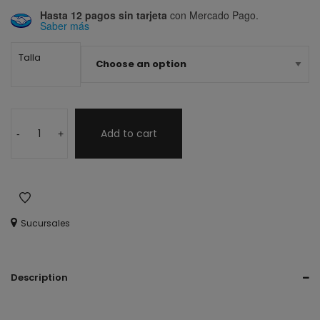
Hasta 12 pagos sin tarjeta
con Mercado Pago.
Saber más
Talla
Add to cart
-
+
Sucursales
Description
tacon, tacones, heels, tacon bajito, metálicos, silver, rosa