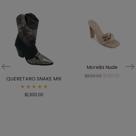
Morelia Nude
$
899.00
$
299.00
QUERETARO SNAKE MIX
Rated
$
1,300.00
5.00
out
of 5