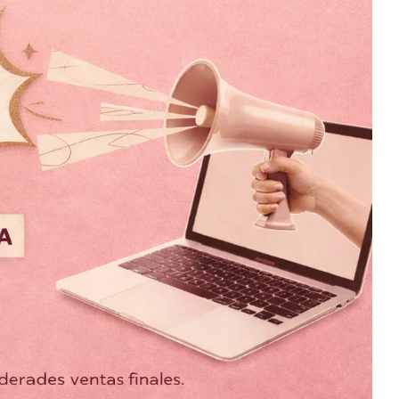
Zamora Late
$
1,350.00
$
699.00