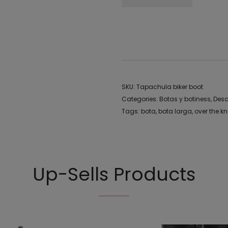
Botas, botines, botín, botin, bota
SKU:
Tapachula biker boot
Categories:
Botas y botiness
,
Desc
Tags:
bota
,
bota larga
,
over the k
Up-Sells Products