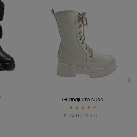
0
Guanajuato Nude
Rated
$
1,049.00
$
599.00
5.00
out
of 5