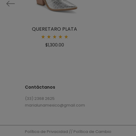
QUERETARO PLATA
Rated
$
1,300.00
5.00
out
of 5
Contáctanos
(33) 2368 2625
marialunamexico@gmail.com
Política de Privacidad
//
Política de Cambio