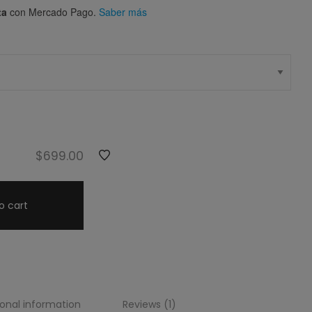
ta
con Mercado Pago.
Saber más
$
699.00
o cart
ional information
Reviews (1)