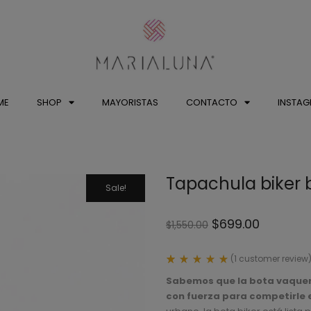
ME
SHOP
MAYORISTAS
CONTACTO
INSTA
Tapachula biker 
Sale!
$
699.00
$
1,550.00
(
1
customer review
Rated
1
5.00
Sabemos que la bota vaquera
out
con fuerza para competirle e
of 5
based