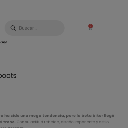
0
GRAM
boots
)
 ha sido una mega tendencia, pero la bota biker llegó
l trono.
Con su actitud rebelde, diseño imponente y estilo