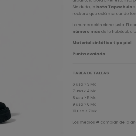
urbano, la bota biker está lista
on
Sin duda, la
bota Tapachula
s
customer
rating
rockera que está marcando ten
La numeración viene justa. El co
número más
de lo habitual, o t
Material sintético tipo piel
Punta ovalada
TABLA DE TALLAS
6 usa > 3 Mx
7 usa > 4 Mx
8 usa > 5 Mx
9 usa > 6 Mx
10 usa > 7 Mx
Los medios # cambian de lo anc