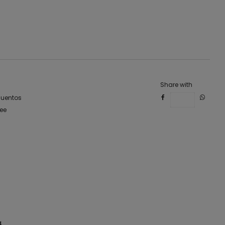
, biker, herrajes. Boots, negro, rocker
Share with
uentos
Save
nee