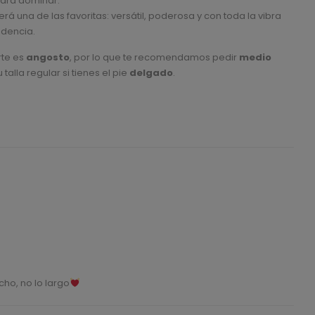
 para dominar.
erá una de las favoritas: versátil, poderosa y con toda la vibra
dencia.
rte es
angosto
, por lo que te recomendamos pedir
medio
u talla regular si tienes el pie
delgado
.
ho, no lo largo