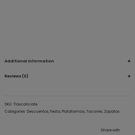
Calzado con estilo
tacones late
late
blancos
hueso
Additional information
Reviews (0)
SKU:
Tlaxcala late
Categories:
Descuentos
,
fiesta
,
Plataformas
,
Tacones
,
Zapatos
Share with