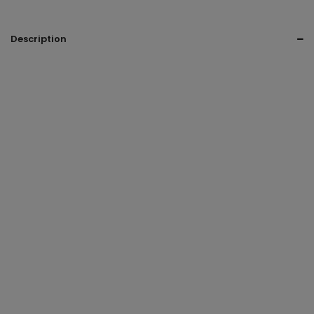
Description
tacones de tiras
Tacones altos
Tacones elegantes
Tacones de moda
Zapatos femeninos
Calzado para fiesta
Tacones cómodos