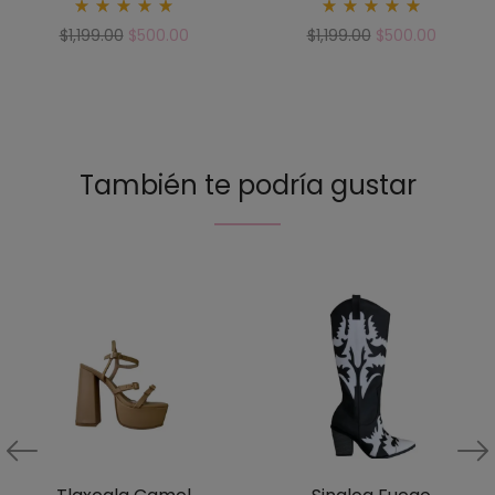
Rated
Rated
$
1,199.00
$
500.00
$
1,199.00
$
500.00
5.00
5.00
out
out
of 5
of 5
También te podría gustar