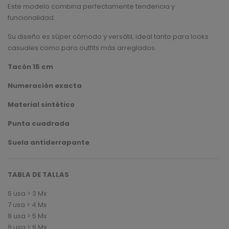
Este modelo combina perfectamente tendencia y
funcionalidad.
Su diseño es súper cómodo y versátil, ideal tanto para looks
casuales como para outfits más arreglados.
Tacón 15 cm
Numeración exacta
Material sintético
Punta cuadrada
Suela antiderrapante
TABLA DE TALLAS
6 usa > 3 Mx
7 usa > 4 Mx
8 usa > 5 Mx
9 usa > 6 Mx