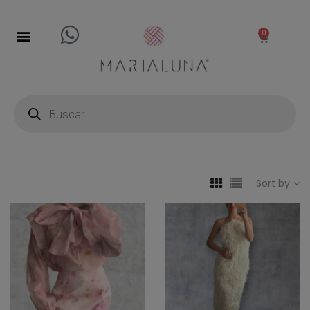
0
Sort by