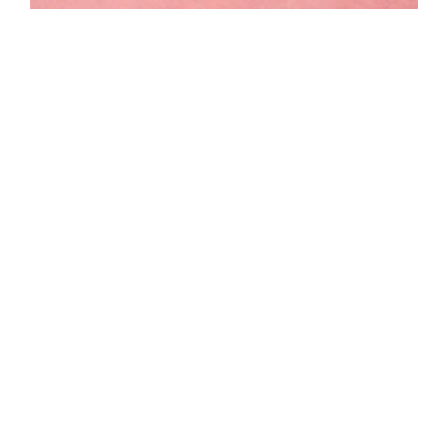
$
800.00
Vestido café flor
metálico
$
900.00