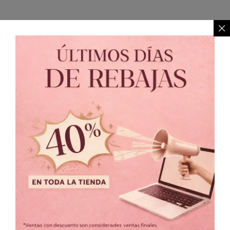
Toques Negro
$
1,399.00
$
599.00
Conjunto Flor Top con
Pantalón
$
999.00
Vestido Rojo y Flecos