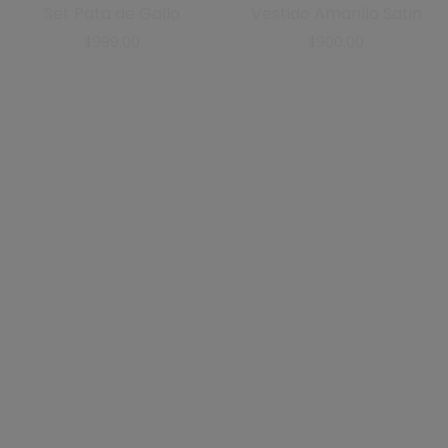
Plisado oro
Sueter Osito
$
899.00
$
599.00
Conjunto Rosa
$
1,700.00
$
999.00
Jumpsuit Rosa con