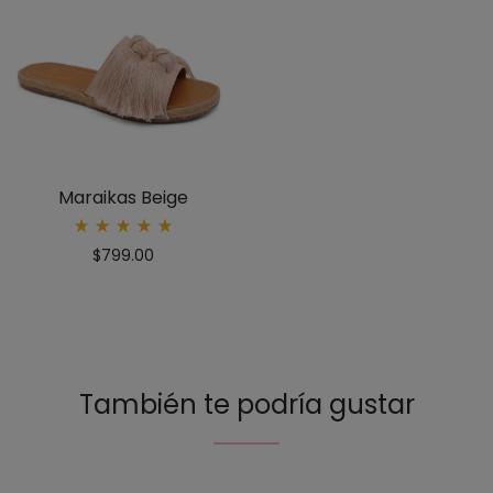
Maraikas Beige
Rated
$
799.00
5.00
out
of 5
También te podría gustar