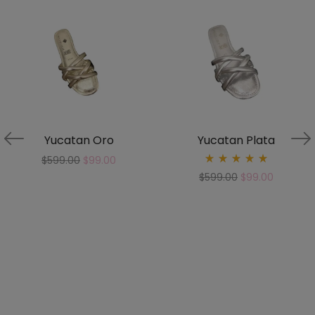
Yucatan Oro
Yucatan Plata
$
599.00
$
99.00
Rated
$
599.00
$
99.00
5.00
out
of 5