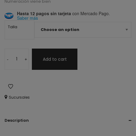
Numeración viene bien
Hasta 12 pagos sin tarjeta
con Mercado Pago.
Saber más
Talla
Add to cart
-
+
Sucursales
Description
pantufla, suave,